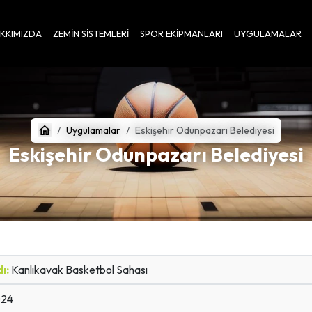
KKIMIZDA
ZEMIN SISTEMLERI
SPOR EKIPMANLARI
UYGULAMALAR
Uygulamalar
Eskişehir Odunpazarı Belediyesi
Eskişehir Odunpazarı Belediyesi
dı:
Kanlıkavak Basketbol Sahası
24