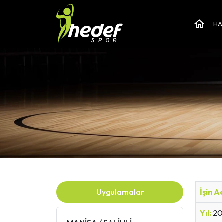
HA
Uygulamalar
İşin A
Yıl:
20
MANİSA / SALİHLİ