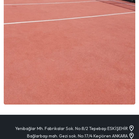
Yenibağlar Mh. Fabrikalar Sok. No:8/2 Tepebaşı ESKİŞEHİR
Bağlarbaşı mah. Gezi sok. No:17/4 Keçiören ANKARA